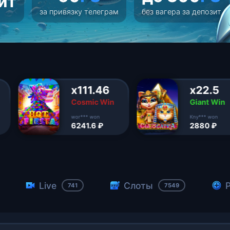
ит
за привязку телеграм
без вагера за депозит
x111.46
x22.5
Cosmic Win
Giant Win
wor*** won
Kny*** won
6241.6 ₽
2880 ₽
Live
Слоты
741
7549