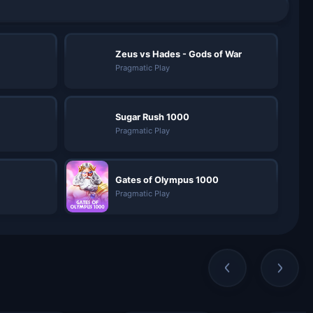
Zeus vs Hades - Gods of War
Pragmatic Play
Sugar Rush 1000
Pragmatic Play
Gates of Olympus 1000
Pragmatic Play
Big Bass Splash
Pragmatic Play
Mongol Treasures