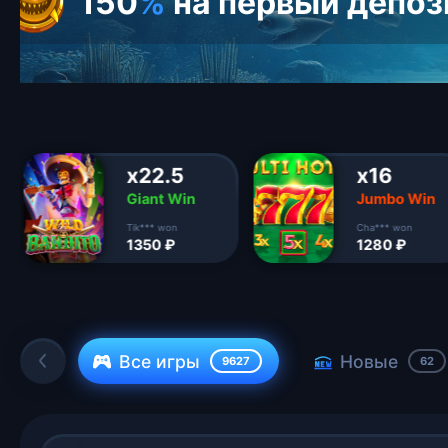
150
%
на первый депоз
x22.5
x16
Giant Win
Jumbo Win
Tik*** won
Cha*** won
1350 ₽
1280 ₽
Все игры
Новые
9627
62