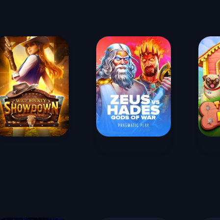
y'n Go
Pragmatic Play
eocatra
gmatic Play